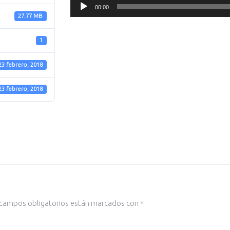
Reproductor
00:00
de
27.77 MB
audio
1
23 febrero, 2018
23 febrero, 2018
 campos obligatorios están marcados con
*