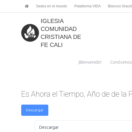
Ir
Sedes en el mundo
Plataforma VIDA
Blancos Oraci
al
contenido
IGLESIA
COMUNIDAD
CRISTIANA DE
FE CALI
¡Bienvenido!
Conócenos
Es Ahora el Tiempo, Año de de la
Descargar
Descargar