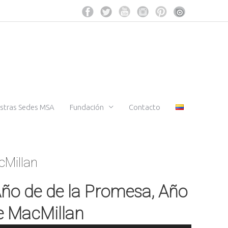
stras Sedes MSA
Fundación
Contacto
cMillan
Año de de la Promesa, Año
de MacMillan