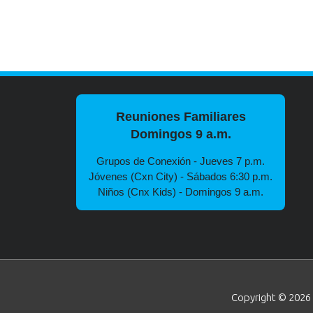
Reuniones Familiares
Domingos 9 a.m.
Grupos de Conexión - Jueves 7 p.m.
Jóvenes (Cxn City) - Sábados 6:30 p.m.
Niños (Cnx Kids) - Domingos 9 a.m.
Copyright © 2026