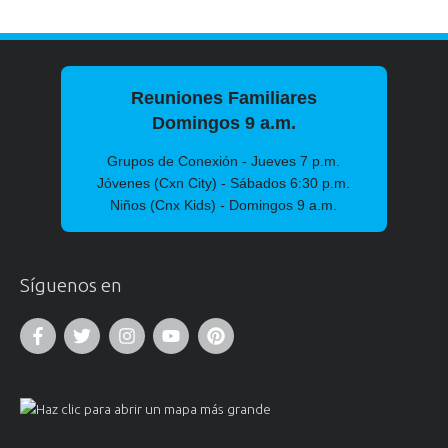
Reuniones Familiares
Domingos 9 a.m.
Grupos de Conexión - Jueves 7 p.m.
Jóvenes (Cxn City) - Sábados 6:30 p.m.
Niños (Cnx Kids) - Domingos 9 a.m.
Síguenos en