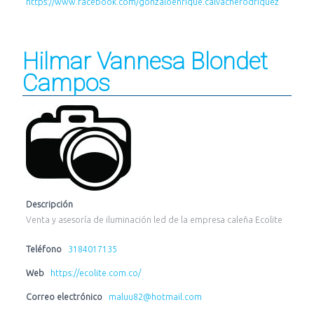
https://www.facebook.com/gonzaloenrique.calvacherodriquez
Hilmar Vannesa Blondet
Campos
Descripción
Venta y asesoría de iluminación led de la empresa caleña Ecolite
Teléfono
3184017135
Web
https://ecolite.com.co/
Correo electrónico
maluu82@hotmail.com