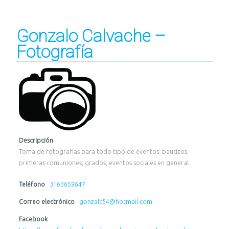
Gonzalo Calvache –
Fotografía
Descripción
Toma de fotografías para todo tipo de eventos: bautizos,
primeras comuniones, grados, eventos sociales en general.
Teléfono
3163659647
Correo electrónico
gonzalc54@hotmail.com
Facebook