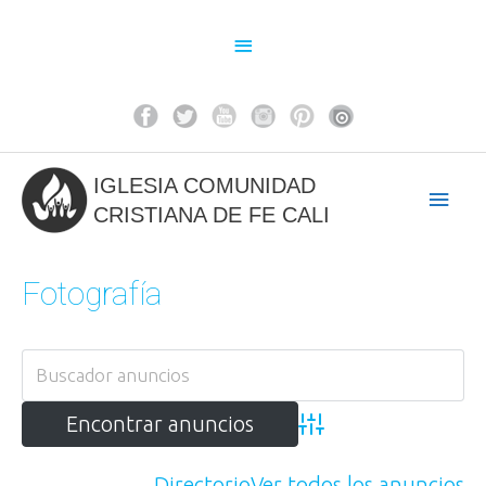
Ir
al
Above
contenido
Header
IGLESIA COMUNIDAD
Men
CRISTIANA DE FE CALI
princ
Fotografía
Advanced Search
Directorio
Ver todos los anuncios