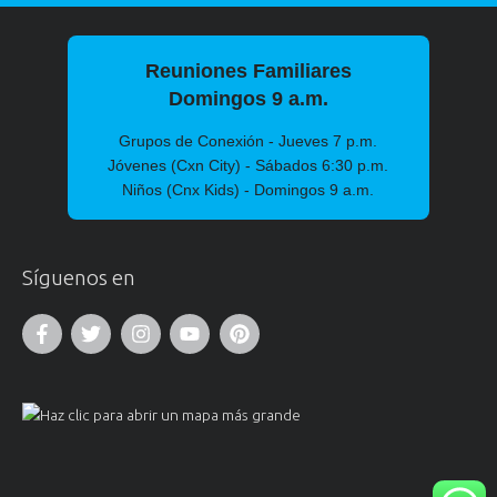
Reuniones Familiares
Domingos 9 a.m.
Grupos de Conexión - Jueves 7 p.m.
Jóvenes (Cxn City) - Sábados 6:30 p.m.
Niños (Cnx Kids) - Domingos 9 a.m.
Síguenos en