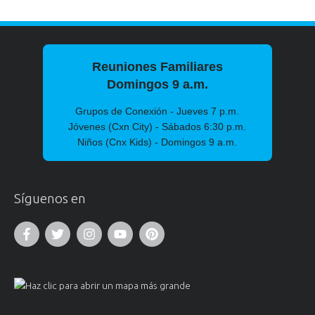
Reuniones Familiares
Domingos 9 a.m.
Grupos de Conexión - Jueves 7 p.m.
Jóvenes (Cxn City) - Sábados 6:30 p.m.
Niños (Cnx Kids) - Domingos 9 a.m.
Síguenos en