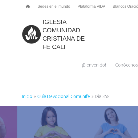
Ir
Sedes en el mundo
Plataforma VIDA
Blancos Oraci
al
contenido
IGLESIA
COMUNIDAD
CRISTIANA DE
FE CALI
¡Bienvenido!
Conócenos
Inicio
Guía Devocional Comunife
Día 358