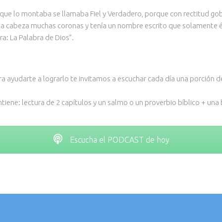
 el que lo montaba se llamaba Fiel y Verdadero, porque con rectitud go
 la cabeza muchas coronas y tenía un nombre escrito que solamente é
ra: La Palabra de Dios”.
ra ayudarte a lograrlo te invitamos a escuchar cada día una porción d
ne: lectura de 2 capítulos y un salmo o un proverbio bíblico + una b
Escucha el PODCAST de hoy