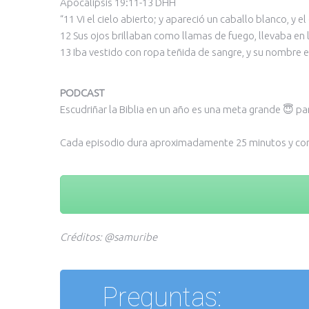
Apocalipsis 19:11-13 DHH
“11 Vi el cielo abierto; y apareció un caballo blanco, y
12 Sus ojos brillaban como llamas de fuego, llevaba en
13 Iba vestido con ropa teñida de sangre, y su nombre e
PODCAST
Escudriñar la Biblia en un año es una meta grande 😇 pa
Cada episodio dura aproximadamente 25 minutos y contie
Créditos: @samuribe
Preguntas: