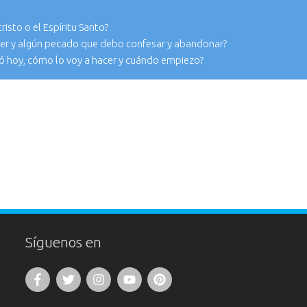
isto o el Espíritu Santo?
r y algún pecado que debo confesar y abandonar?
ó hoy, cómo lo voy a hacer y cuándo empiezo?
Síguenos en