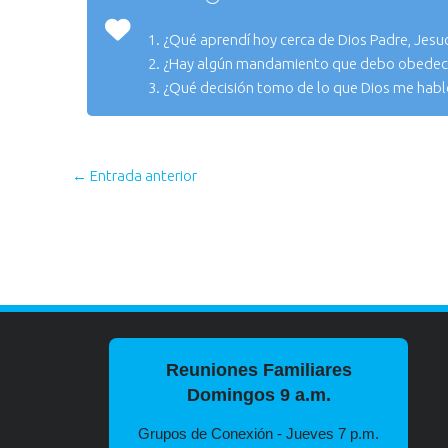
1. ¿Qué aprendí hoy cerca de Dios Padre, Jesucr
2. ¿Hay algún mandamiento que debo obedece
3. ¿Qué decisión tomo de lo que Dios me habl
←
Entrada anterior
Reuniones Familiares
Domingos 9 a.m.
Grupos de Conexión - Jueves 7 p.m.