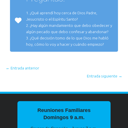
1. ¿Qué aprendí hoy cerca de Dios Padre,
Jesucristo o el Espíritu Santo?
2. ¿Hay algún mandamiento que debo obedecer y
algún pecado que debo confesar y abandonar?
3. ¿Qué decisión tomo de lo que Dios me habló
hoy, cómo lo voy a hacer y cuándo empiezo?
←
Entrada anterior
Entrada siguiente
→
Reuniones Familiares
Domingos 9 a.m.