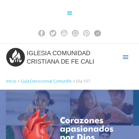
Ir
al
Above
contenido
Header
IGLESIA COMUNIDAD
Men
CRISTIANA DE FE CALI
princ
Inicio
Guía Devocional Comunife
Día 357