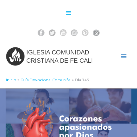
Ir
al
Above
contenido
Header
IGLESIA COMUNIDAD
Men
CRISTIANA DE FE CALI
princ
Inicio
Guía Devocional Comunife
Día 349