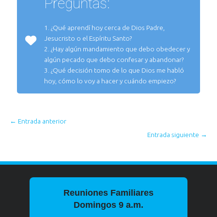
Preguntas:
1. ¿Qué aprendí hoy cerca de Dios Padre,
Jesucristo o el Espíritu Santo?
2. ¿Hay algún mandamiento que debo obedecer y
algún pecado que debo confesar y abandonar?
3. ¿Qué decisión tomo de lo que Dios me habló
hoy, cómo lo voy a hacer y cuándo empiezo?
←
Entrada anterior
Entrada siguiente
→
Reuniones Familiares
Domingos 9 a.m.