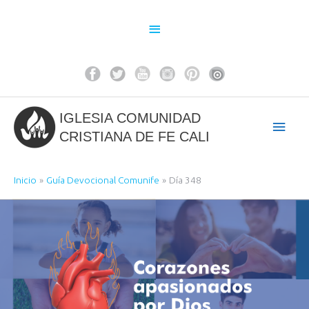
Ir
al
Above
contenido
Header
IGLESIA COMUNIDAD
Men
CRISTIANA DE FE CALI
princ
Inicio
Guía Devocional Comunife
Día 348