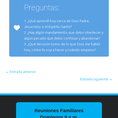
Preguntas:
1. ¿Qué aprendí hoy cerca de Dios Padre,
Jesucristo o el Espíritu Santo?
2. ¿Hay algún mandamiento que debo obedecer y
algún pecado que debo confesar y abandonar?
3. ¿Qué decisión tomo de lo que Dios me habló
hoy, cómo lo voy a hacer y cuándo empiezo?
←
Entrada anterior
Entrada siguiente
→
Reuniones Familiares
Domingos 9 a.m.