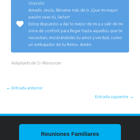
Oración:
Amado Jesús, lléname más de ti. ¡Que mi mayor
pasión seas tú, Señor!
Estoy dispuesto a dar lo mejor de mi y a salir de mi
zona de confort para llegar hasta aquellos que te
necesitan, mostrándoles tu amor y verdad, como
un embajador de tu Reino. Amén.
Adaptado de Cv Resources
←
Entrada anterior
Entrada siguiente
→
Reuniones Familiares