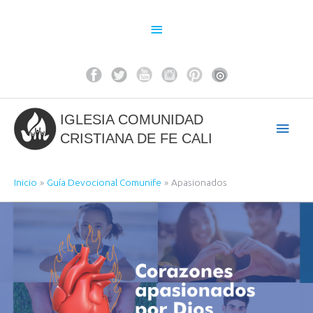
Ir
al
Above
contenido
Header
IGLESIA COMUNIDAD
Men
CRISTIANA DE FE CALI
princ
Inicio
Guía Devocional Comunife
Apasionados