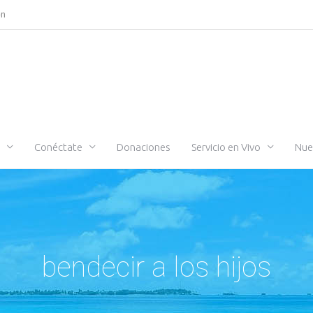
ón
Conéctate
Donaciones
Servicio en Vivo
Nue
bendecir a los hijos