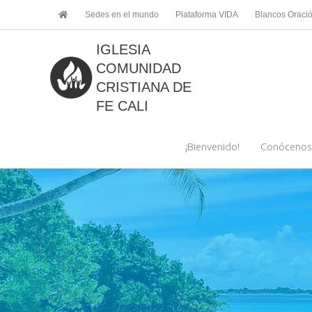
Ir
Sedes en el mundo
Plataforma VIDA
Blancos Oraci
al
contenido
IGLESIA
COMUNIDAD
CRISTIANA DE
FE CALI
¡Bienvenido!
Conócenos