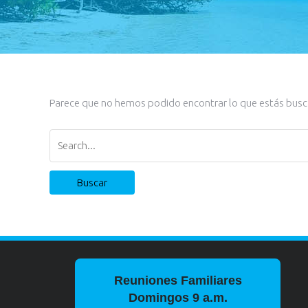
Parece que no hemos podido encontrar lo que estás bus
Buscar
por:
Reuniones Familiares
Domingos 9 a.m.