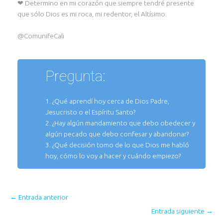
❤ Determino en mi corazón que siempre tendré presente
que sólo Dios es mi roca, mi redentor, el Altísimo.
@ComunifeCali
Pregunta:
1. ¿Qué aprendí hoy cerca de Dios Padre,
Jesucristo o el Espíritu Santo?
2. ¿Hay algún mandamiento que debo obedecer y
algún pecado que debo confesar y abandonar?
3. ¿Qué decisión tomo de lo que Dios me habló
hoy, cómo lo voy a hacer y cuándo empiezo?
←
Entrada anterior
Entrada siguiente
→