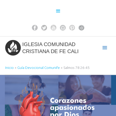
Ir
al
Above
contenido
Header
IGLESIA COMUNIDAD
Men
CRISTIANA DE FE CALI
princ
Inicio
Guía Devocional Comunife
Salmos 78:26-45