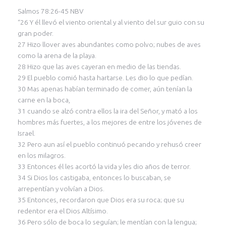
Salmos 78:26-45 NBV
“26 Y él llevó el viento oriental y al viento del sur guio con su
gran poder.
27 Hizo llover aves abundantes como polvo; nubes de aves
como la arena de la playa.
28 Hizo que las aves cayeran en medio de las tiendas.
29 El pueblo comió hasta hartarse. Les dio lo que pedían.
30 Mas apenas habían terminado de comer, aún tenían la
carne en la boca,
31 cuando se alzó contra ellos la ira del Señor, y mató a los
hombres más fuertes, a los mejores de entre los jóvenes de
Israel.
32 Pero aun así el pueblo continuó pecando y rehusó creer
en los milagros.
33 Entonces él les acortó la vida y les dio años de terror.
34 Si Dios los castigaba, entonces lo buscaban, se
arrepentían y volvían a Dios.
35 Entonces, recordaron que Dios era su roca; que su
redentor era el Dios Altísimo.
36 Pero sólo de boca lo seguían; le mentían con la lengua;