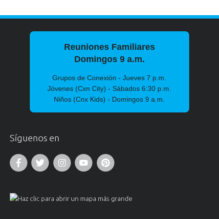
Reuniones Familiares
Domingos 9 a.m.
Grupos de Conexión - Jueves 7 p.m.
Jóvenes (Cxn City) - Sábados 6:30 p.m.
Niños (Cnx Kids) - Domingos 9 a.m.
Síguenos en