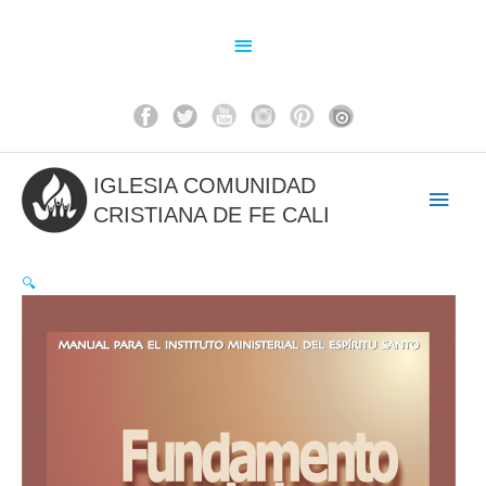
Ir
al
Above
contenido
Header
IGLESIA COMUNIDAD
Men
CRISTIANA DE FE CALI
princ
🔍