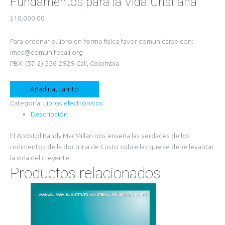
Fundamentos para la Vida Cristiana
$
10,000.00
Para ordenar el libro en forma física favor comunicarse con:
imes@comunifecali.org
PBX: (57-2) 556-2929 Cali, Colombia
Fundamentos
Añadir al carrito
para
Categoría:
Libros electrónicos
la
Descripción
Vida
Cristiana
El Apóstol Randy MacMillan nos enseña las verdades de los
cantidad
rudimentos de la doctrina de Cristo sobre las que se debe levantar
la vida del creyente.
Productos relacionados