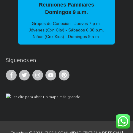
Reuniones Familiares
Domingos 9 a.m.
Grupos de Conexión - Jueves 7 p.m.
Jóvenes (Cxn City) - Sábados 6:30 p.m.
Niños (Cnx Kids) - Domingos 9 a.m.
Síguenos en
Copyright © 2026
IGLESIA COMUNIDAD CRISTIANA DE FE CALI
|