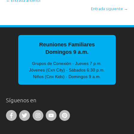
←
Entrada anterior
Entrada siguiente
→
Reuniones Familiares
Domingos 9 a.m.
Grupos de Conexión - Jueves 7 p.m.
Jóvenes (Cxn City) - Sábados 6:30 p.m.
Niños (Cnx Kids) - Domingos 9 a.m.
Síguenos en