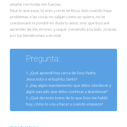
amarte con todas mis fuerzas.
Pase lo que pase, tú eres y serás mi Roca. Aún cuando haya
problemas o las cosas no salgan como yo quiero, no te
cuestionaré ni pondré en duda tu amor, sino que buscaré
aprender de mis errores, y seguir creciendo a tu lado. ¡Gracias
por tus bendiciones a mi vida!
Pregunta:
1. ¿Qué aprendí hoy cerca de Dios Padre,
Jesucristo o el Espíritu Santo?
2. ¿Hay algún mandamiento que debo obedecer y
algún pecado que debo confesar y abandonar?
3. ¿Qué decisión tomo de lo que Dios me habló
hoy, cómo lo voy a hacer y cuándo empiezo?