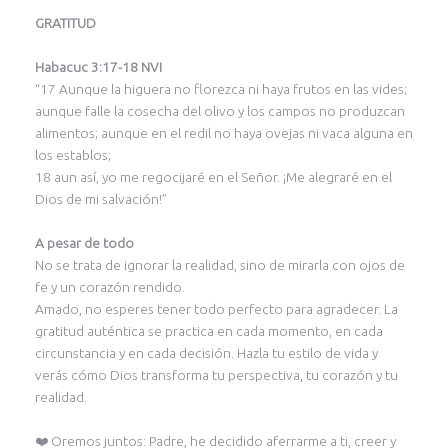
GRATITUD
Habacuc 3:17-18 NVI
“17 Aunque la higuera no florezca ni haya frutos en las vides;
aunque falle la cosecha del olivo y los campos no produzcan
alimentos; aunque en el redil no haya ovejas ni vaca alguna en
los establos;
18 aun así, yo me regocijaré en el Señor. ¡Me alegraré en el
Dios de mi salvación!”
A pesar de todo
No se trata de ignorar la realidad, sino de mirarla con ojos de
fe y un corazón rendido.
Amado, no esperes tener todo perfecto para agradecer. La
gratitud auténtica se practica en cada momento, en cada
circunstancia y en cada decisión. Hazla tu estilo de vida y
verás cómo Dios transforma tu perspectiva, tu corazón y tu
realidad.
❤️ Oremos juntos: Padre, he decidido aferrarme a ti, creer y