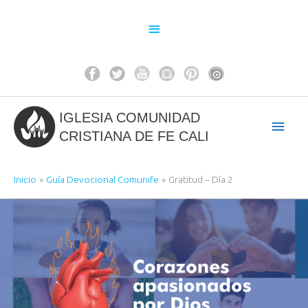
Ir
al
Above
contenido
Header
IGLESIA COMUNIDAD
Men
CRISTIANA DE FE CALI
princ
Inicio
Guía Devocional Comunife
Gratitud – Día 2