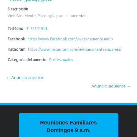
Descripción
Vivir SanaMente, Psicología para el buen vivir.
Teléfono
3152731914
Facebook
https://www.facebook.com/vivirsanamente.net.3
Instagram
https://www.instagram.com/vivirsanamenteenpareja/
Categoría del anuncio
Profesionales
←
Anuncio anterior
Anuncio siguiente
→
Reuniones Familiares
Domingos 9 a.m.