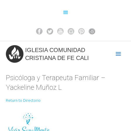
Ir
al
Above
contenido
Header
IGLESIA COMUNIDAD
Men
CRISTIANA DE FE CALI
princ
Psicóloga y Terapeuta Familiar –
Yackeline Muñoz L
Return to Directorio