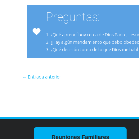
Preguntas:
1. ¿Qué aprendí hoy cerca de Dios Padre, Jesucr
2. ¿Hay algún mandamiento que debo obedece
3. ¿Qué decisión tomo de lo que Dios me habl
←
Entrada anterior
Reuniones Familiares