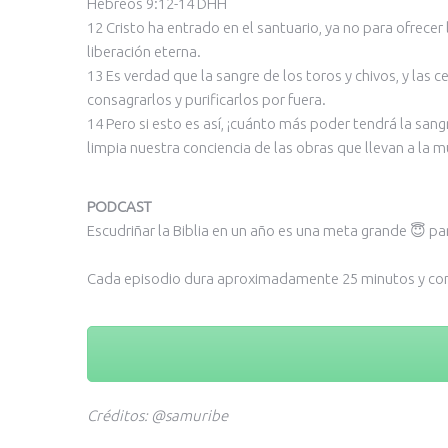
Hebreos 9:12-14 DHH
12 Cristo ha entrado en el santuario, ya no para ofrecer
liberación eterna.
13 Es verdad que la sangre de los toros y chivos, y las 
consagrarlos y purificarlos por fuera.
14 Pero si esto es así, ¡cuánto más poder tendrá la sang
limpia nuestra conciencia de las obras que llevan a la m
PODCAST
Escudriñar la Biblia en un año es una meta grande 😇 pa
Cada episodio dura aproximadamente 25 minutos y contie
Créditos: @samuribe