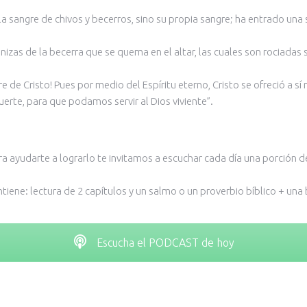
 la sangre de chivos y becerros, sino su propia sangre; ha entrado una
cenizas de la becerra que se quema en el altar, las cuales son rociada
re de Cristo! Pues por medio del Espíritu eterno, Cristo se ofreció a s
uerte, para que podamos servir al Dios viviente”.
ra ayudarte a lograrlo te invitamos a escuchar cada día una porción d
ne: lectura de 2 capítulos y un salmo o un proverbio bíblico + una b
Escucha el PODCAST de hoy