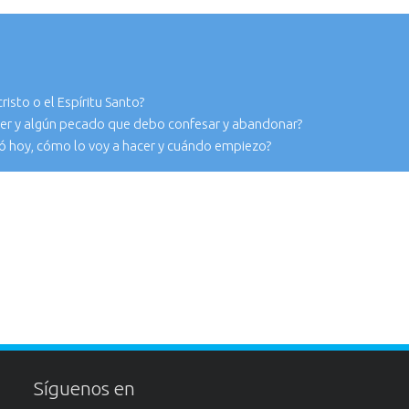
isto o el Espíritu Santo?
r y algún pecado que debo confesar y abandonar?
ó hoy, cómo lo voy a hacer y cuándo empiezo?
Síguenos en