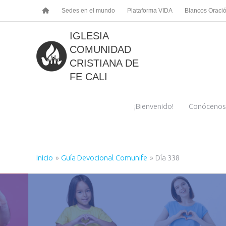
Ir
Sedes en el mundo
Plataforma VIDA
Blancos Oraci
al
contenido
IGLESIA
COMUNIDAD
CRISTIANA DE
FE CALI
¡Bienvenido!
Conócenos
Inicio
Guía Devocional Comunife
Día 338