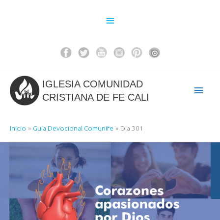
Ir
al
Above
contenido
Header
IGLESIA COMUNIDAD
Men
CRISTIANA DE FE CALI
princ
Inicio
Guía Devocional Comunife
Día 301