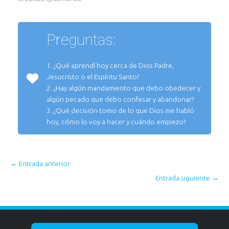
Preguntas:
1. ¿Qué aprendí hoy cerca de Dios Padre,
Jesucristo o el Espíritu Santo?
2. ¿Hay algún mandamiento que debo obedecer y
algún pecado que debo confesar y abandonar?
3. ¿Qué decisión tomo de lo que Dios me habló
hoy, cómo lo voy a hacer y cuándo empiezo?
←
Entrada anterior
Entrada siguiente
→