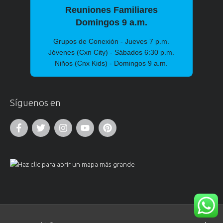
Reuniones Familiares
Domingos 9 a.m.
Grupos de Conexión - Jueves 7 p.m.
Jóvenes (Cxn City) - Sábados 6:30 p.m.
Niños (Cnx Kids) - Domingos 9 a.m.
Síguenos en