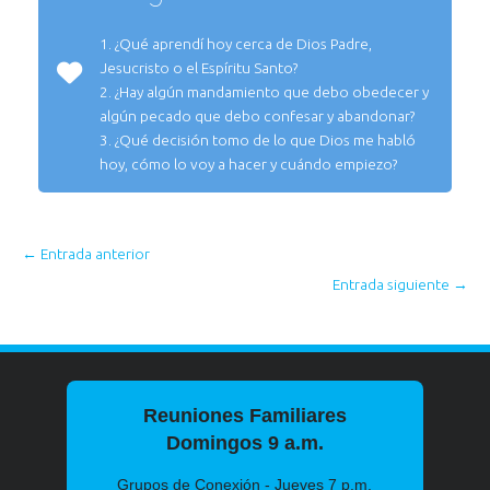
1. ¿Qué aprendí hoy cerca de Dios Padre,
Jesucristo o el Espíritu Santo?
2. ¿Hay algún mandamiento que debo obedecer y
algún pecado que debo confesar y abandonar?
3. ¿Qué decisión tomo de lo que Dios me habló
hoy, cómo lo voy a hacer y cuándo empiezo?
←
Entrada anterior
Entrada siguiente
→
Reuniones Familiares
Domingos 9 a.m.
Grupos de Conexión - Jueves 7 p.m.