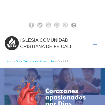
Ir
al
Above
contenido
Header
IGLESIA COMUNIDAD
Men
CRISTIANA DE FE CALI
princ
Inicio
Guía Devocional Comunife
Día 271