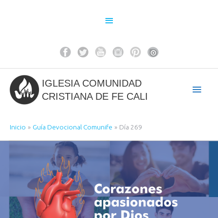
Ir
al
Above
contenido
Header
IGLESIA COMUNIDAD
Men
CRISTIANA DE FE CALI
princ
Inicio
Guía Devocional Comunife
Día 269