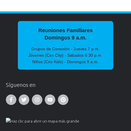
Reuniones Familiares
Domingos 9 a.m.
Grupos de Conexión - Jueves 7 p.m.
Jóvenes (Cxn City) - Sábados 6:30 p.m.
Niños (Cnx Kids) - Domingos 9 a.m.
Síguenos en