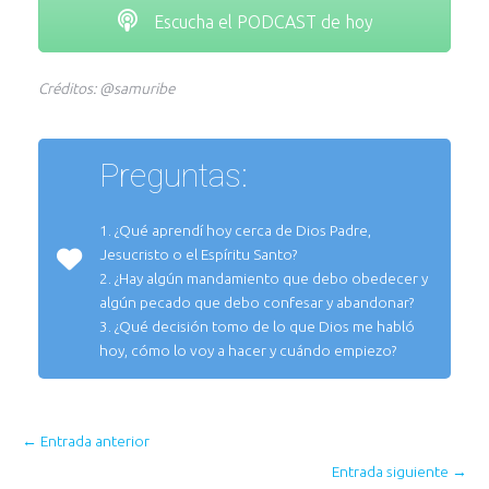
Escucha el PODCAST de hoy
Créditos: @samuribe
Preguntas:
1. ¿Qué aprendí hoy cerca de Dios Padre,
Jesucristo o el Espíritu Santo?
2. ¿Hay algún mandamiento que debo obedecer y
algún pecado que debo confesar y abandonar?
3. ¿Qué decisión tomo de lo que Dios me habló
hoy, cómo lo voy a hacer y cuándo empiezo?
←
Entrada anterior
Entrada siguiente
→