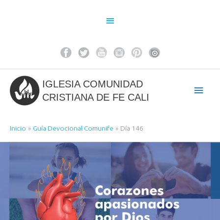
Ir
al
Above
contenido
Header
IGLESIA COMUNIDAD
Men
CRISTIANA DE FE CALI
princ
Inicio
Guía Devocional Comunife
Día 146