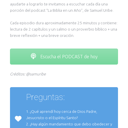
ayudarte a lograrlo te invitamos a escuchar cada día una
porción del podcast “La Biblia en un Año”, de Samuel Uribe.
Cada episodio dura aproximadamente 25 minutos y contiene:
lectura de 2 capítulos y un salmo o un proverbio bíblico + una
breve reflexión + una breve oración.
Escucha el PODCAST de hoy
Créditos: @samuribe
Preguntas:
1. ¿Qué aprendí hoy cerca de Dios Padre,
Jesucristo o el Espíritu Santo?
2. ¿Hay algún mandamiento que debo obedecer y