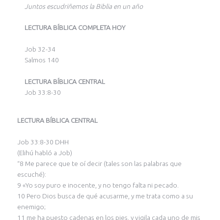
Juntos escudriñemos la Biblia en un año
LECTURA BÍBLICA COMPLETA HOY
Job 32-34
Salmos 140
LECTURA BÍBLICA CENTRAL
Job 33:8-30
LECTURA BÍBLICA CENTRAL
Job 33:8-30 DHH
(Elihú habló a Job)
“8 Me parece que te oí decir (tales son las palabras que
escuché):
9 «Yo soy puro e inocente, y no tengo falta ni pecado.
10 Pero Dios busca de qué acusarme, y me trata como a su
enemigo;
11 me ha puesto cadenas en los pies, y vigila cada uno de mis