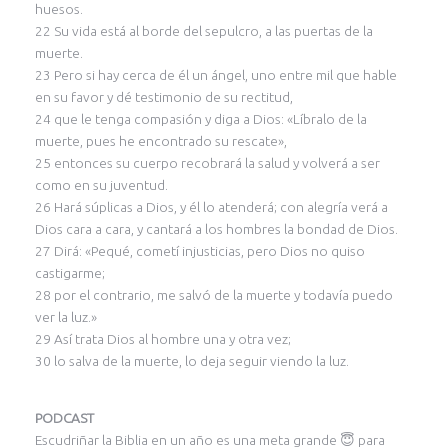
huesos.
22 Su vida está al borde del sepulcro, a las puertas de la
muerte.
23 Pero si hay cerca de él un ángel, uno entre mil que hable
en su favor y dé testimonio de su rectitud,
24 que le tenga compasión y diga a Dios: «Líbralo de la
muerte, pues he encontrado su rescate»,
25 entonces su cuerpo recobrará la salud y volverá a ser
como en su juventud.
26 Hará súplicas a Dios, y él lo atenderá; con alegría verá a
Dios cara a cara, y cantará a los hombres la bondad de Dios.
27 Dirá: «Pequé, cometí injusticias, pero Dios no quiso
castigarme;
28 por el contrario, me salvó de la muerte y todavía puedo
ver la luz.»
29 Así trata Dios al hombre una y otra vez;
30 lo salva de la muerte, lo deja seguir viendo la luz.
PODCAST
Escudriñar la Biblia en un año es una meta grande 😇 para