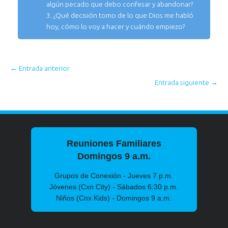
algún pecado que debo confesar y abandonar?
3. ¿Qué decisión tomo de lo que Dios me habló
hoy, cómo lo voy a hacer y cuándo empiezo?
←
Entrada anterior
Entrada siguiente
→
Reuniones Familiares
Domingos 9 a.m.
Grupos de Conexión - Jueves 7 p.m.
Jóvenes (Cxn City) - Sábados 6:30 p.m.
Niños (Cnx Kids) - Domingos 9 a.m.